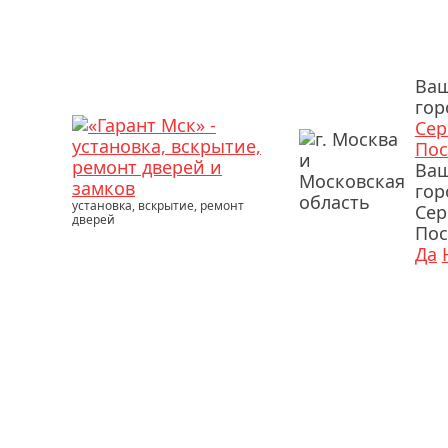
Ва
гор
Сер
Пос
Ва
гор
установка, вскрытие, ремонт
Сер
дверей
Пос
Да