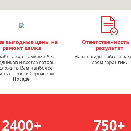
е выгодные цены на
Ответственность 
ремонт замка
результат
аботаем с замками без
На все виды работ и за
едников и всегда готовы
даём гарантии.
дложить Вам наиболее
дные цены в Сергиевом
Посаде.
2400+
750+