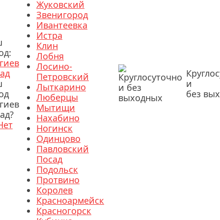
Жуковский
Звенигород
Ивантеевка
Истра
ш
Клин
од:
Лобня
гиев
Лосино-
ад
Кругло
Петровский
ш
и
Лыткарино
од
без вы
Люберцы
гиев
Мытищи
ад?
Нахабино
Нет
Ногинск
Одинцово
Павловский
Посад
Подольск
Протвино
Королев
Красноармейск
Красногорск