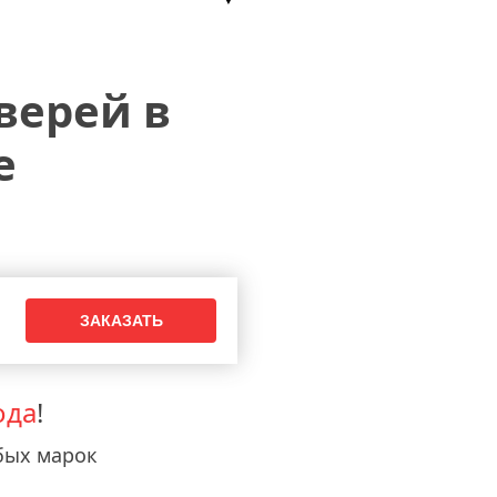
верей в
е
ода
!
бых марок