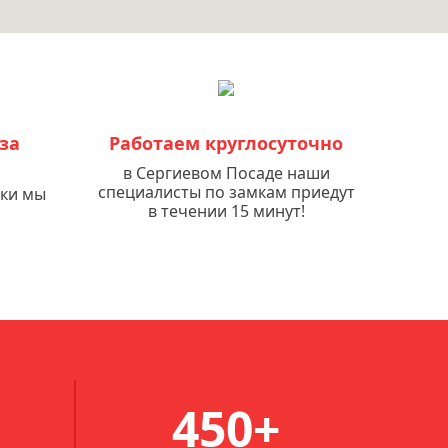
за
Работаем круглосуточно
в Сергиевом Посаде наши
специалисты по замкам приедут
мки мы
в течении 15 минут!
450+